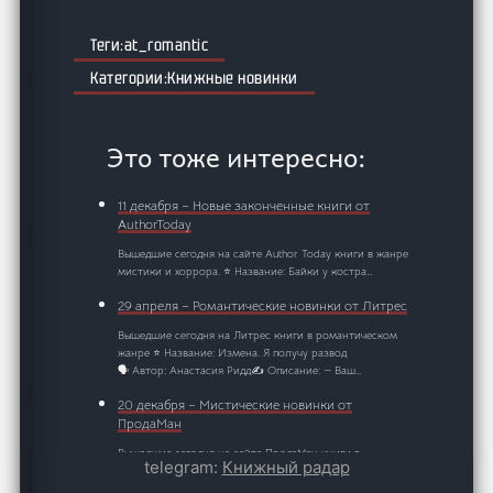
at_romantic
Книжные новинки
Это тоже интересно:
11 декабря – Новые законченные книги от
AuthorToday
Вышедшие сегодня на сайте Author Today книги в жанре
мистики и хоррора. ⭐ Название: Байки у костра…
29 апреля – Романтические новинки от Литрес
Вышедшие сегодня на Литрес книги в романтическом
жанре ⭐ Название: Измена. Я получу развод
🗣️ Автор: Анастасия Ридд✍️ Описание: — Ваш…
20 декабря – Мистические новинки от
ПродаМан
Вышедшие сегодня на сайте ПродаМан книги в
telegram:
Книжный радар
мистическом жанре и хоррор. Портал Продаман
специализируется на…