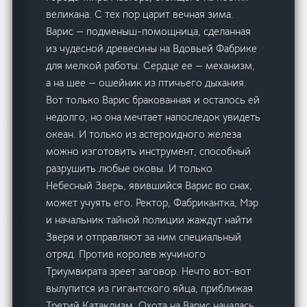
великана. С тех пор царит вечная зима.
Варис — подменыш-помощница, сделанная
из чудесной древесины на Вдовьей Фабрике
для мелкой работы. Сердце ее — механизм,
а на шее — ошейник из птичьего дыхания.
Вот только Варис бракованная и осталось ей
недолго, но она мечтает напоследок увидеть
океан. И только из астероидного железа
можно изготовить инструмент, способный
разрушить любые оковы. И только
Небесный Зверь, явившийся Варис во снах,
может учуять его. Ректор, Фабрикантка, Мэр
и начальник тайной полиции жаждут найти
Зверя и отправляют за ним специальный
отряд. Против королев жучиного
Триумвирата зреет заговор. Нечто вот-вот
вылупится из гигантского яйца, приближая
Третий Катаклизм. Охота на Варис началась.