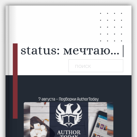
Перейти к основному содержанию
Перейти к нижнему колонтитулу
status:
мечтаю...
|
Поиск
7 августа – Подборки AuthorToday
ь