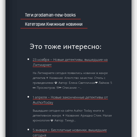
prodaman-new-books
Книжные новинки
Это тоже интересно:
23 ноября – Новые детективы, вышедшие на
Литмаркет
На Литмаркете сегодня появились новинки в жанре
детектив ⭐ Название: Агентство зачистки. Отель с
привидениями 💎 Автор: Елена Светличная❤ Лайков: 5
👀 Просмотров: 19✏ Описание: –…
1 апреля – Новые законченные детективы от
AuthorToday
Вышедшие сегодня на сайте Author Today книги в
детективном жанре. ⭐ Название: Ариадна Стим. Малая
хронология 💎 Автор: Тимур…
5 января – Бесплатные новинки, вышедшие
сегодня