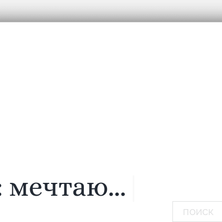
:
мечтаю...
|
Поиск