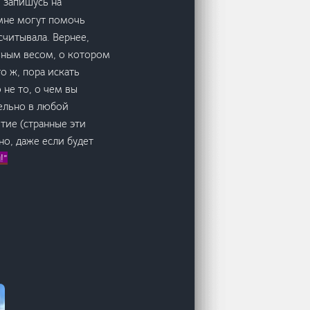
, запишусь на
 мне могут помочь
считывала. Вернее,
льным весом, о котором
о ж, пора искать
 не то, о чем вы
ельно в любой
тие (странные эти
но, даже если будет
!”