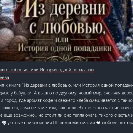
ни с любовью, или История одной попаданки
еева
я к книге “Из деревни с любовью, или История одной попаданк
ные у бабушки. А вышло по другому: новый мир, снежная дерев
 и город, где аромат кофе и свежего хлеба смешивается с тайно
, кажется, сама не заметила, как волшебство стало частью повс
 ещё возможно… но стоит ли оно тепла очага, тихого счастья 
 🏘️ уютные приключения 🧚‍♀️ немножко магии ❤️ любовь, котор