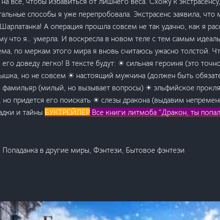
 на все, чтобы избавиться от лишнего веса. Схожу к экстрасенсу
тальные способы я уже перепробовала. Экстрасенс заявила, что
Шарлатанка! А операция прошла совсем не так удачно, как я рас
му что я… умерла. И воскресла в новом теле с тем самым идеа
ема, по меркам этого мира я вновь считаюсь ужасно толстой. Чт
я его доведу легко! В тексте будут: ☀ сильная героиня (это точно
пышка, но не совсем ☀ настоящий мужчина (должен быть обязат
 фамильяр (милый, но вызывает вопросы) ☀ эльфийское прокля
, но придется его поискать ☀ слезы дракона (выдавим непремен
адки и тайны
БУКТРЕЙЛЕР
Все книги литмоба “Дракон, ты попал
, Попаданка в другие миры, Фэнтези, Бытовое фэнтези