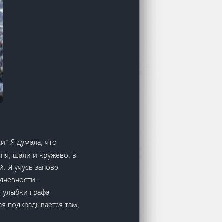
и” Я думала, что
ня, шали и кружево, в
й. Я учусь заново
едневности…
и улыбки графа
ая подкрадывается там,