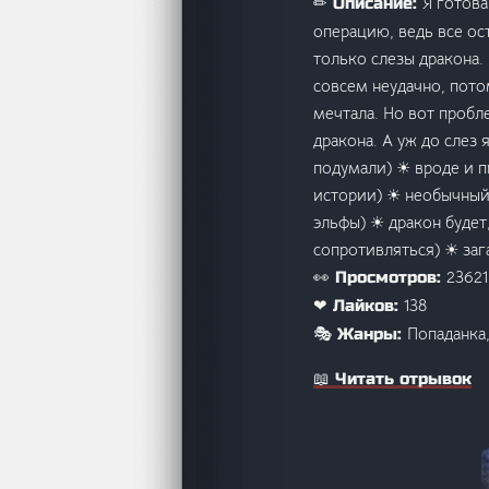
Я готова
✏ Описание:
операцию, ведь все ос
только слезы дракона. 
совсем неудачно, пото
мечтала. Но вот пробл
дракона. А уж до слез 
подумали) ☀ вроде и 
истории) ☀ необычный
эльфы) ☀ дракон будет
сопротивляться) ☀ заг
23621
👀 Просмотров:
138
❤ Лайков:
Попаданка
🎭 Жанры:
📖 Читать отрывок