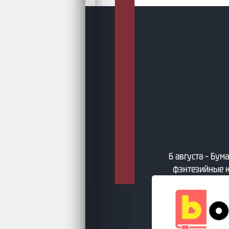
густа – Подборки AuthorToday
6 августа – Бу
фэнтезийные к