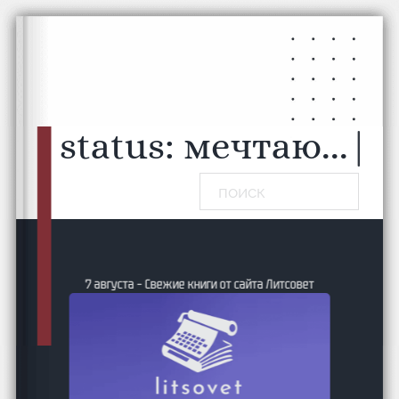
Перейти к основному содержанию
Перейти к нижнему колонтитулу
status:
мечтаю...
|
Поиск
7 августа – Свежие книги от сайта Литсовет