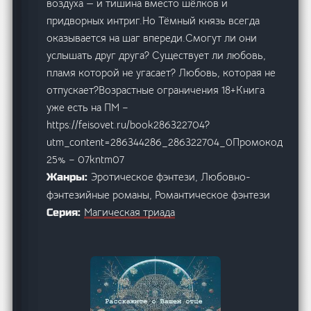
воздуха — и тишина вместо шёлков и
придворных интриг.Но Тёмный князь всегда
оказывается на шаг впереди.Смогут ли они
услышать друг друга? Существует ли любовь,
пламя которой не угасает? Любовь, которая не
отпускает?Возрастные ограничения 18+Книга
уже есть на ПМ –
https://feisovet.ru/book286322704?
utm_content=286344286_286322704_0Промокод
25% – 07kntm07
Эротическое фэнтези, Любовно-
Жанры:
фэнтезийные романы, Романтическое фэнтези
Магическая триада
Серия: