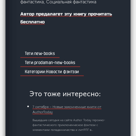
фантастика, Социальная фантастика
Автор предалагет эту книгу прочитать
бесплатно
new-books
prodaman-new-books
Новости фэнтэзи
Это тоже интересно:
7 октября – Новые законченные книги от
AuthorToday
Вышедшие сегодня на сайте Author Today героико-
фантастического приключенческое фэнтези с
элементами попаданничества и литРПГ в…