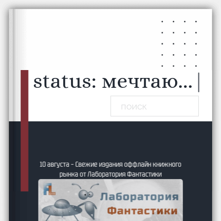
Перейти к основному содержанию
Перейти к нижнему колонтитулу
status:
мечтаю...
|
Поиск
ие и
10 августа – Свежие издания оффлайн книжного
24
рынка от Лаборатория Фантастики