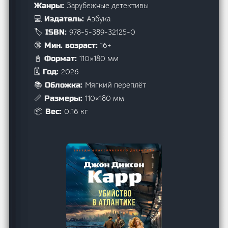
Зарубежные детективы
Жанры:
Азбука
💻 Издатель:
978-5-389-32125-0
🏷️ ISBN:
16+
🔞 Мин. возраст:
110×180 мм
📓 Формат:
2026
🗓️ Год:
Мягкий переплёт
📚 Обложка:
110×180 мм
📏 Размеры:
0.16 кг
📦 Вес: