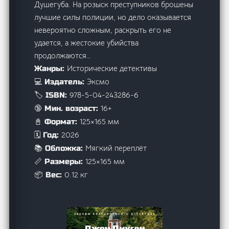
Душегуба. На розыск преступников брошены
лучшие силы полиции, но дело оказывается
невероятно сложным, раскрыть его не
удается, а жестокие убийства
продолжаются…
Исторические детективы
Жанры:
Эксмо
💻 Издатель:
978-5-04-243286-6
🏷️ ISBN:
16+
🔞 Мин. возраст:
125×165 мм
📓 Формат:
2026
🗓️ Год:
Мягкий переплёт
📚 Обложка:
125×165 мм
📏 Размеры:
0.12 кг
📦 Вес: