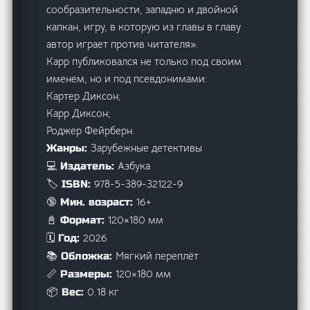
сообразительности, западню и двойной
капкан, игру, в которую из главы в главу
автор играет против читателя».
Карр публиковался не только под своим
именем, но и под псевдонимами:
Картер Диксон;
Карр Диксон;
Роджер Фейрберн.
Зарубежные детективы
Жанры:
Азбука
💻 Издатель:
978-5-389-32122-9
🏷️ ISBN:
16+
🔞 Мин. возраст:
120×180 мм
📓 Формат:
2026
🗓️ Год:
Мягкий переплёт
📚 Обложка:
120×180 мм
📏 Размеры:
0.18 кг
📦 Вес: