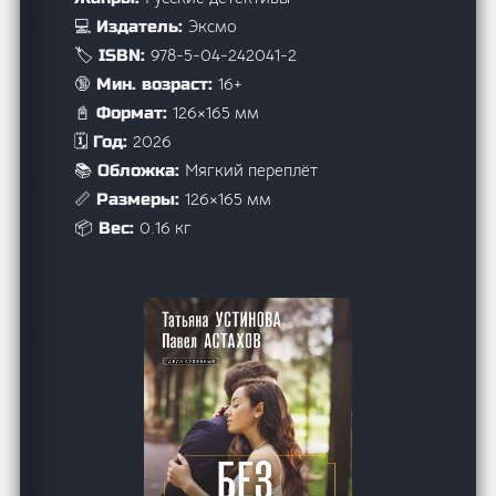
Эксмо
💻 Издатель:
978-5-04-242041-2
🏷️ ISBN:
16+
🔞 Мин. возраст:
126×165 мм
📓 Формат:
2026
🗓️ Год:
Мягкий переплёт
📚 Обложка:
126×165 мм
📏 Размеры:
0.16 кг
📦 Вес: