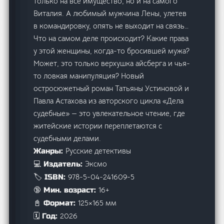
только на все имущество, но и на самого
Виталия. А любимый мужчина Лены, улетев
в командировку, опять не выходит на связь…
Что на самом деле происходит? Какие права
у этой женщины, когда-то бросившей мужа?
Может, это только верхушка айсберга и чья-
то ловкая манипуляция? Новый
остросюжетный роман Татьяны Устиновой и
Павла Астахова из авторского цикла «Дела
судебные» — это увлекательное чтение, где
житейские истории переплетаются с
судебными делами.
Русские детективы
Жанры:
Эксмо
💻 Издатель:
978-5-04-241609-5
🏷️ ISBN:
16+
🔞 Мин. возраст:
125×165 мм
📓 Формат:
2026
🗓️ Год: