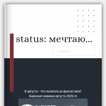
Перейти к основному содержанию
Перейти к нижнему колонтитулу
status:
мечтаю...
|
Поиск
8 августа – Что почитать из фантастики?
Книжные новинки августа 2026-го