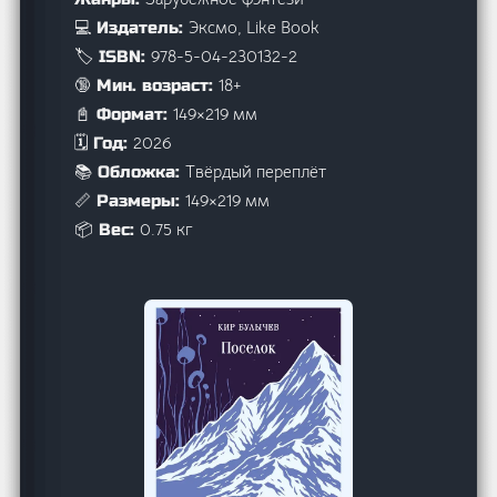
Эксмо, Like Book
💻 Издатель:
978-5-04-230132-2
🏷️ ISBN:
18+
🔞 Мин. возраст:
149×219 мм
📓 Формат:
2026
🗓️ Год:
Твёрдый переплёт
📚 Обложка:
149×219 мм
📏 Размеры:
0.75 кг
📦 Вес: