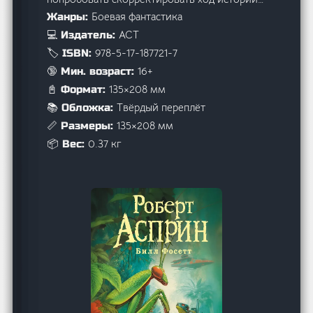
Боевая фантастика
Жанры:
АСТ
💻 Издатель:
978-5-17-187721-7
🏷️ ISBN:
16+
🔞 Мин. возраст:
135×208 мм
📓 Формат:
Твёрдый переплёт
📚 Обложка:
135×208 мм
📏 Размеры:
0.37 кг
📦 Вес: