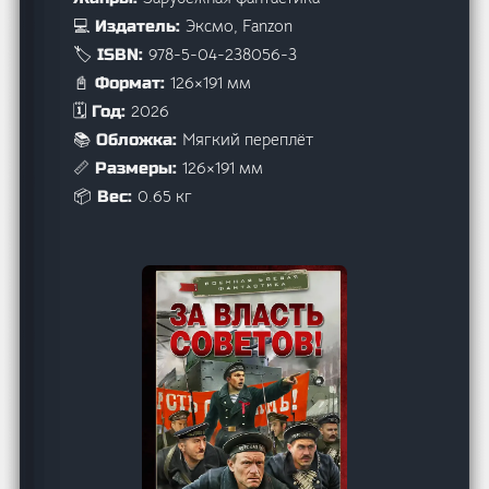
Эксмо, Fanzon
💻 Издатель:
978-5-04-238056-3
🏷️ ISBN:
126×191 мм
📓 Формат:
2026
🗓️ Год:
Мягкий переплёт
📚 Обложка:
126×191 мм
📏 Размеры:
0.65 кг
📦 Вес: