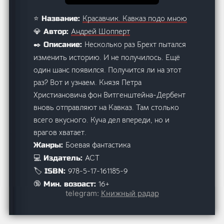
Красавчик. Кавказ подо мною
⭐ Название:
Андрей Шопперт
💎 Автор:
Несколько раз Брехт пытался
✒️ Описание:
изменить историю. И не получилось. Ещё
один шанс появился. Получится ли на этот
раз? Вот и узнаем. Князя Петра
Христиановича фон Витгенштейна-Дербент
вновь отправляют на Кавказ. Там столько
всего вкусного. Куча дел впереди, но и
врагов хватает.
Боевая фантастика
Жанры:
АСТ
💻 Издатель:
978-5-17-161185-9
🏷️ ISBN:
16+
🔞 Мин. возраст:
telegram:
Книжный радар
138×207 мм
📓 Формат:
Твёрдый переплёт
📚 Обложка:
138×207 мм
📏 Размеры: