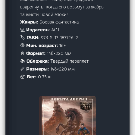
вздрогнуть, когда его возьмут за жабры
танкисты новой эпохи!
Боевая фантастика
Жанры:
АСТ
💻 Издатель:
978-5-17-187726-2
🏷️ ISBN:
16+
🔞 Мин. возраст:
148×220 мм
📓 Формат:
Твёрдый переплёт
📚 Обложка:
148×220 мм
📏 Размеры:
0.75 кг
📦 Вес: