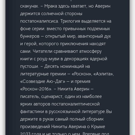
скакунах. – Мрака здесь хватает, но Аверин
держится солнечной стороны
постапокалипсиса. Трилогия выделяется на
фоне серии: вместо привычных подземных
бункеров — открытый мир, авантюрный дух
и герой, которого приключения находят
сами. Читатели сравнивают атмосферу
книги с роуд-муви в декорациях ядерной
пустоши. – Десять номинаций на
литературные премии — «Роскон», «Аэлита»,
«Созвездие Аю-Даг» — и премия
«Роскон-2016». – Никита Аверин —
писатель, сценарист, один из наиболее
ярких авторов постапокалиптической
фантастики в русскоязычной литературе.Вы
держите в руках самый полный сборник
произведений Никиты Аверина о Крыме
2033 года и не только о нем. Впервые под