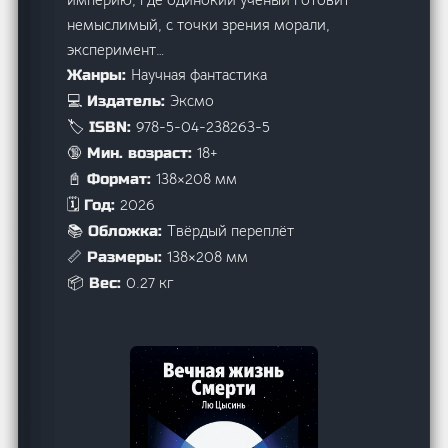
немыслимый, с точки зрения морали,
эксперимент…
Научная фантастика
Жанры:
Эксмо
💻 Издатель:
978-5-04-238263-5
🏷️ ISBN:
18+
🔞 Мин. возраст:
138×208 мм
📓 Формат:
2026
🗓️ Год:
Твёрдый переплёт
📚 Обложка:
138×208 мм
📏 Размеры:
0.27 кг
📦 Вес: