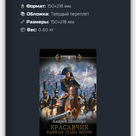
150×218 мм
📓 Формат:
Твёрдый переплёт
📚 Обложка:
150×218 мм
📏 Размеры:
0.60 кг
📦 Вес: