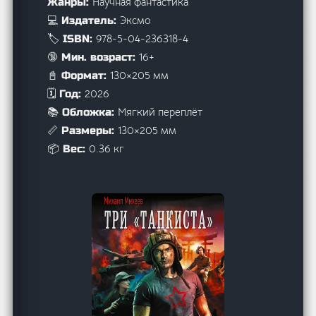
Научная фантастика
Жанры:
Эксмо
💻 Издатель:
978-5-04-236318-4
🏷️ ISBN:
16+
🔞 Мин. возраст:
130×205 мм
📓 Формат:
2026
🗓️ Год:
Мягкий переплёт
📚 Обложка:
130×205 мм
📏 Размеры:
0.36 кг
📦 Вес: