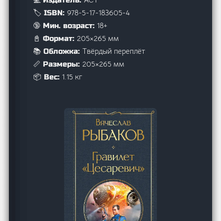
💻 Издатель:
978-5-17-183605-4
🏷️ ISBN:
18+
🔞 Мин. возраст:
205×265 мм
📓 Формат:
Твёрдый переплёт
📚 Обложка:
205×265 мм
📏 Размеры:
1.15 кг
📦 Вес: