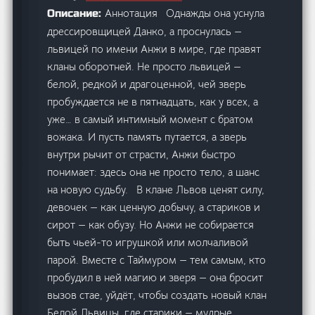
Аннотация Однажды она уснула
Описание:
дрессировщицей Данко, а проснулась —
львицей по имени Анжи в мире, где правят
кланы оборотней. Не просто львицей —
белой, редкой и драгоценной, чей зверь
пробуждается не в пятнадцать, как у всех, а
уже… в самый интимный момент с братом
вожака. И пусть память путается, а зверь
внутри рычит от страсти, Анжи быстро
понимает: здесь она не просто тело, а шанс
на новую судьбу. В клане Львов ценят силу,
девочек — как ценную добычу, а стариков и
сирот — как обузу. Но Анжи не собирается
быть чьей-то игрушкой или молчаливой
парой. Вместе с Таймуром — тем самым, кто
пробудил в ней магию и зверя — она бросит
вызов стае, уйдёт, чтобы создать новый клан
Белой Львицы, где старики — мудрые