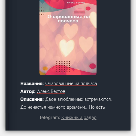
Очарованные на полчаса
Название:
Алекс Вестов
Автор:
Двое влюбленных встречаются.
Описание:
До ненастья немного времени… Но есть
полчаса на романтические истории.
telegram:
Книжный радар
Короткие любовные романы,
Жанры:
Современные любовные романы,