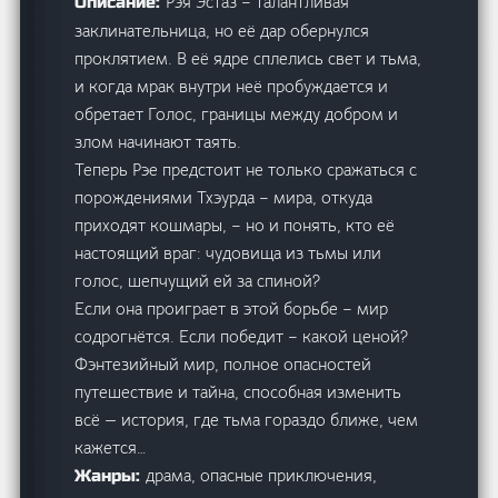
Рэя Эстаз – талантливая
Описание:
заклинательница, но её дар обернулся
проклятием. В её ядре сплелись свет и тьма,
и когда мрак внутри неё пробуждается и
обретает Голос, границы между добром и
злом начинают таять.
Теперь Рэе предстоит не только сражаться с
порождениями Тхэурда – мира, откуда
приходят кошмары, – но и понять, кто её
настоящий враг: чудовища из тьмы или
голос, шепчущий ей за спиной?
Если она проиграет в этой борьбе – мир
содрогнётся. Если победит – какой ценой?
Фэнтезийный мир, полное опасностей
путешествие и тайна, способная изменить
всё — история, где тьма гораздо ближе, чем
кажется…
драма, опасные приключения,
Жанры: