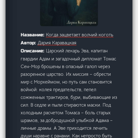
Когда зацветает волчий коготь
Название:
Дария Каравацкая
Автор:
Царский лекарь Эва, капитан
Описание:
гвардии Адам и загадочный дипломат Томас
Сен-Мор брошены в опасный галоп через
разоренное царство. Их миссия – обрести
мир с Морхеймом, но путь сам становится
войной: колея предательств, пепел
сожженных трактиров, бури, выбивающие из
сил. В седле и пыли стираются маски. Под
холодным расчетом Томаса – боль старых
шрамов, за добродушной улыбкой Адама –
личные драмы. А Эве приходится лечить
души наравне с ранами. Как непросто быть