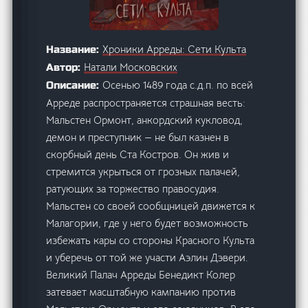
Хроники Арреды: Сети Культа
Название:
Натали Московских
Автор:
Осенью 1489 года с.д.п. по всей
Описание:
Арреде распространяется страшная весть:
Мальстен Ормонт, анкордский кукловод,
демон и преступник — не был казнен в
скорбный день Ста Костров. Он жив и
стремится укрыться от грозных палачей,
ратующих за торжество правосудия.
Мальстен со своей сообщницей движется к
Малагории, где у него будет возможность
избежать кары со стороны Красного Культа
и уберечь от той же участи Аэлин Дэвери.
Великий Палач Арреды Бенедикт Колер
затевает масштабную кампанию против