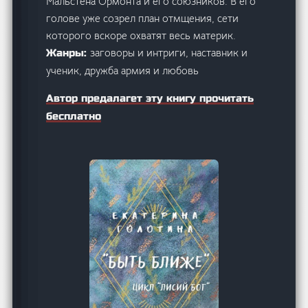
Мальстена Ормонта и его союзников. В его
голове уже созрел план отмщения, сети
которого вскоре охватят весь материк.
заговоры и интриги, наставник и
Жанры:
ученик, дружба армия и любовь
Автор предалагет эту книгу прочитать
бесплатно