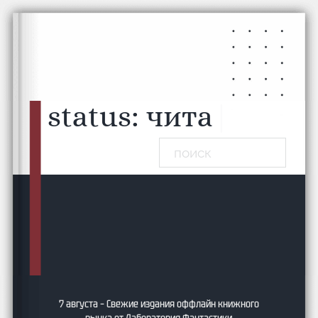
Перейти к основному содержанию
Перейти к нижнему колонтитулу
status:
читаю...
|
Поиск
7 августа – Свежие издания оффлайн книжного
рынка от Лаборатория Фантастики