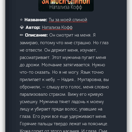
Ты за моей спиной
⭐ Название:
Натализа Кофф
💎 Автор:
Он смотрит на меня. Я
✏ Описание:
замираю, потому что мне страшно. Но глаз
не отвести. Он держит меня, изучает,
рассматривает. Этот мужчина пугает меня
до дрожи. Молчание затягивается. Нужно
что-то сказать. Но я не могу. Язык точно
прилипает к небу. — Надия… Мухтаровна, вы
обронили, — слышу его голос, меня словно
парализовало страхом. Вижу его кривую
усмешку. Мужчина тянет ладонь к моему
лицу и убирает пряди волос, упавшие на
глаза. Его руки все еще удерживают меня.
Горячие пальцы твердо лежат на пояснице.
Кожа горит от этого касания. И глаза. Они