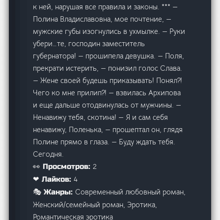
к ней, нарушая все правила и законы. *** —
Полина Владиславовна, мое почтение, —
мужские губы изогнулись в ухмылке. — Руки
убери…те, господин заместитель
губернатора! — прошипела девушка. — Поля,
прекрати истерить, — понизил голос Слава.
— Жене своей будешь приказывать! Понял?!
Чего ко мне прилип?! — взвилась Архипова
и еще дальше отодвинулась от мужчины. —
Ненавижу тебя, скотина! — Я и сам себя
ненавижу, Поленька, — прошептал он, глядя
Полине прямо в глаза. — Буду ждать тебя.
Сегодня.
2
👀 Просмотров:
4
❤ Лайков:
Современный любовный роман,
🎭 Жанры:
Женский/семейный роман, Эротика,
Романтическая эротика