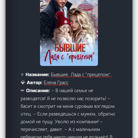
Бывшие. Лада с “прицепом”.
⭐ Название:
Елена Грасс
💎 Автор:
– В нашей семье не
✏ Описание:
разводятся! Я не позволю нас позорить! –
басит и смотрит на меня суровым взглядом
отец. – Если разведёшься с мужем, обратно
домой не пущу. Уволю из компании! –
перечисляет, давит. – А с маленьким
ребёнком тебя никто никуда не возьмёт! В