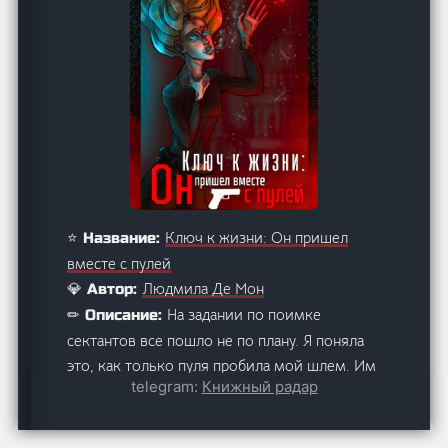
Ключ к жизни: Он пришел
⭐ Название:
вместе с пулей
Людмила Де Мон
💎 Автор:
На задании по поимке
✏ Описание:
сектантов все пошло не по плану. Я поняла
это, как только пуля пробила мой шлем. Им
telegram:
Книжный радар
удалось. Сатанисты вызвали демона и
теперь он ходит за мной по пятам, вместе с
галлюцинациями о прошлом. Тебе нужна