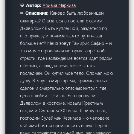
Ариана Маркиза
💎 Автор:
Каково быть любовницей
✏ Описание:
олигарха? Оказаться в постели с самим
Дьяволом? Быть купленной, раздетьcя по
его приказу и понимать, что пути назад
больше нет? Меня зовут Тамирис Сафир – и
это моя откровенная история запретной
страсти, где наслаждение всегда идёт рядом
с болью, а каждая ночь может стать
последней. Он купил моё тело. Сломал мою
душу. Втянул в мир гарема, криминальных
сделок и смертельно опасных интриг, где
цена ошибки – жизнь. Его прозвали
Дьяволом в костюме, новым Крестным
отцом и Султаном XXI века. Я пишу о вас,
господин Сулейман Керимов – о человеке,
чьё имя боятся произносить вслух. Перед
вами склоняются сильнейшие, вас уважают