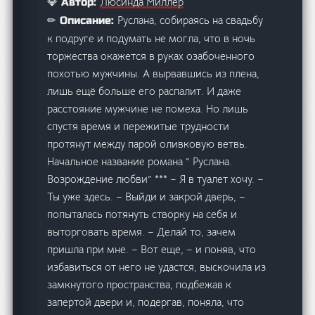
Люсинда Миллер
💎 Автор:
Руслана, собираясь на свадьбу
✏ Описание:
к подруге и подумать не могла, что в ночь
торжества окажется в руках озабоченного
похотью мужчины. А вырвавшись из плена,
лишь ещё больше его распалит. И даже
расстояние мужчине не помеха. Но лишь
спустя время и пережитые трудности
протянут между парой оливковую ветвь.
Начальное название романа ” Руслана.
Возрождение любви” *** – Я в туалет хочу. –
Ты уже здесь. – Выйди и закрой дверь, –
попыталась потянуть створку на себя и
выторговать время. – Делай то, зачем
пришла при мне. – Вот еще, – и поняв, что
избавиться от него не удастся, выскочила из
замкнутого пространства, подбежав к
запертой двери и, подергав, поняла, что