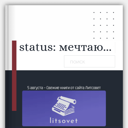
Перейти к основному содержанию
Перейти к нижнему колонтитулу
status:
мечтаю...
|
Поиск
5 августа – Свежие книги от сайта Литсовет
ие и
24