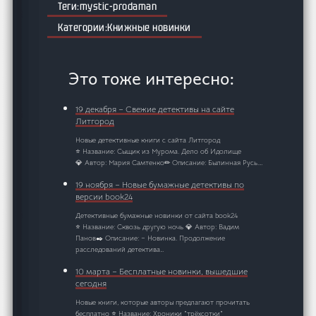
mystic-prodaman
Книжные новинки
Это тоже интересно:
19 декабря – Свежие детективы на сайте
Литгород
Новые детективные книги с сайта Литгород
⭐ Название: Сыщик из Мурома. Дело об Идолище
💎 Автор: Мария Самтенко✏ Описание: Былинная Русь.…
19 ноября – Новые бумажные детективы по
версии book24
Детективные бумажные новинки от сайта book24
⭐ Название: Сквозь другую ночь 💎 Автор: Вадим
Панов✒️ Описание: – Новинка. Продолжение
расследований детектива…
10 марта – Бесплатные новинки, вышедшие
сегодня
Новые книги, которые авторы предлагают прочитать
бесплатно ⭐ Название: Хроники "трёхсотки"