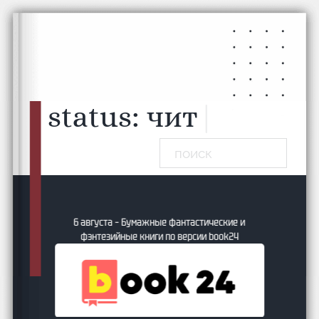
Перейти к основному содержанию
Перейти к нижнему колонтитулу
status:
чи
|
Поиск
6 августа – Бумажные фантастические и
фэнтезийные книги по версии book24