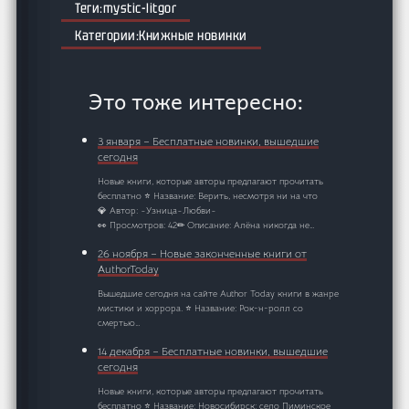
mystic-litgor
Книжные новинки
Это тоже интересно:
3 января – Бесплатные новинки, вышедшие
сегодня
Новые книги, которые авторы предлагают прочитать
бесплатно ⭐ Название: Верить, несмотря ни на что
💎 Автор: ~Узница~Любви~
👀 Просмотров: 42✏ Описание: Алёна никогда не…
26 ноября – Новые законченные книги от
AuthorToday
Вышедшие сегодня на сайте Author Today книги в жанре
мистики и хоррора. ⭐ Название: Рок-н-ролл со
смертью…
14 декабря – Бесплатные новинки, вышедшие
сегодня
Новые книги, которые авторы предлагают прочитать
бесплатно ⭐ Название: Новосибирск: село Пиминское