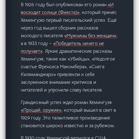
В 1926 году был опубликован его роман
«И
восходит солнце (Фиеста)»
, который принёс
Хемингуэю первый писательский успех. Ещё
через год вышел сборник рассказов
молодого писателя
«Мужчины без женщин»
,
а в 1933 году –
«Победитель ничего не
получает»
. Яркие драматические рассказы
Хемингуэя, такие как «Убийцы», «Недолгое
счастье Френсиса Макомбера», «Снега
Килиманджаро» привлекли к себе
заслуженное внимание критиков и
читателей и упрочили славу писателя.
Грандиозный успех ждал роман Хемингуэя
«Прощай, оружие»
, который вышел в свет в
1929 году. Это талантливое произведение
становится широко известно и за рубежом.
В 1930 году Хемингуэй вернулся в США.