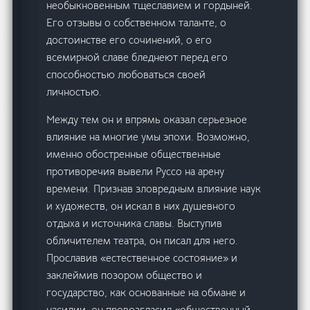
необыкновенным тщеславием и гордыней.
Его отзывы о собственном таланте, о
достоинстве его сочинений, о его
всемирной славе бледнеют перед его
способностью любоваться своей
личностью.
Между тем он и впрямь оказал серьезное
влияние на многие умы эпохи. Возможно,
именно обостренные общественные
противоречия вывели Руссо на арену
времени. Признав зловредным влияние наук
и художеств, он искал в них душевного
отдыха и источника славы. Выступив
обличителем театра, он писал для него.
Прославив «естественное состояние» и
заклеймив позором общество и
государство, как основанные на обмане и
насилии, он провозгласил «общественный