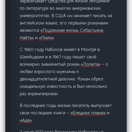
зарабатывает средства для жизни лекциями
по литературе во многих американских
университетах. В США он начинает писать на
английском языке, его первыми романами
являются
«Подлинная жизнь Себастьяна
Найта»
и
«Пнин»
.
С 1960 году Набоков живёт в Монтрё в
Швейцарии и в 1967 году пишет свой
всемирно знаменитый роман
«Лолита»
– о
любви взрослого мужчины к
двенадцатилетней девочке. Роман обрел
скандальную известность и был несколько
раз экранизирован.
В последние годы жизни писатель выпускает
свои последние книги –
«Бледное пламя»
и
«Ада»
.
2 июля 1977 года Владимира Набокова не