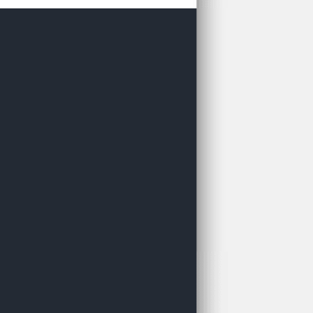
я оффлайн книжного
я Фантастики