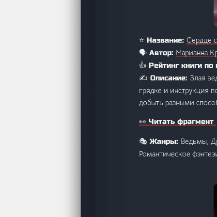
Сердце 
⭐ Название:
Марианна К
🗣️ Автор:
👍 Рейтинг книги по 
Злая ве
✍️ Описание:
грядке и инструкция п
добыть разными спосо
👀 Читать фрагмент
Ведьмы, Д
🎭 Жанры:
Романтическое фэнтез