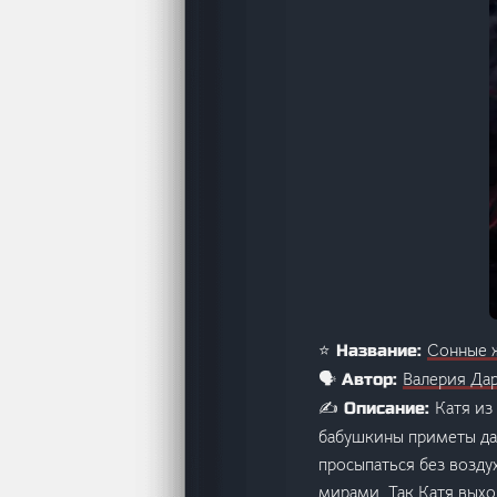
Сонные ж
⭐ Название:
Валерия Да
🗣️ Автор:
Катя из
✍️ Описание:
бабушкины приметы дав
просыпаться без возду
мирами. Так Катя выхо