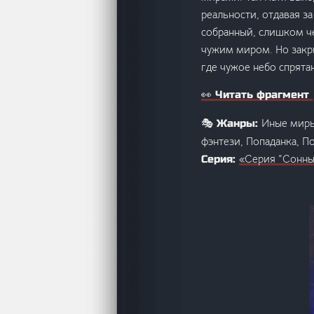
реальности, отдавая з
собранный, слишком че
чужим миром. Но закрыт
где чужое небо спрята
👀 Читать фрагмент
Иные миры
🎭 Жанры:
фэнтези, Попаданка, П
«Серия “Сонны
Серия: