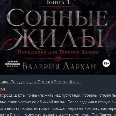
илы. Попаданка для Тёмного Эллера. Книга 1
рхан
 города Шахты привыкла жить над пустотами: провалы, старая п
но стали частью ее обычной жизни. После падения в старую вы
ха и видеть людей, которые проходят через ее комнату, как че
дит к Глисе – миру сна, дыхания и жестокой цены. Там Эллеры 