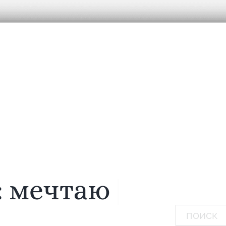
:
мечтаю...
|
Поиск