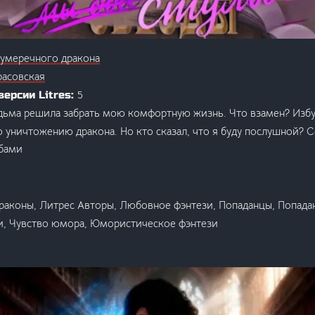
сумеречного дракона
расовская
5
версии Litres:
дьма решила забрать мою комфортную жизнь. Что взамен? Избуш
о уничтожению дракона. Но кто сказал, что я буду послушной?
бами
раконы, Литрес Авторы, Любовное фэнтези, Попаданцы, Попада
и, Чувство юмора, Юмористическое фэнтези