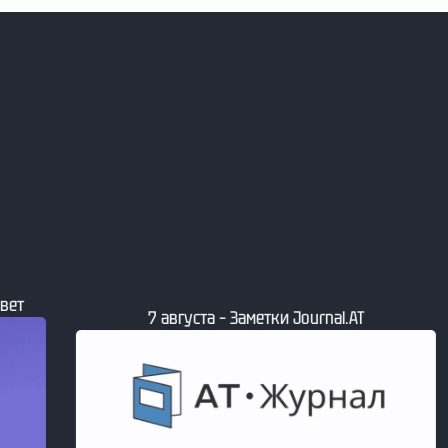
7 августа – Свежие издани
– Заметки Journal.АТ
рынка от Лаборатори