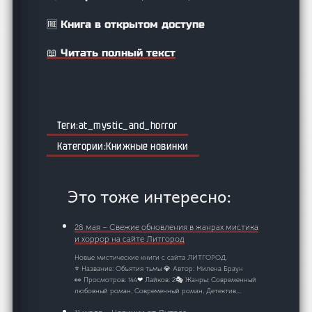
🆓 Книга в открытом доступе
📖 Читать полный текст
at_mystic_and_horror
Книжные новинки
Это тоже интересно:
28 мая – Свежие обновления в жанрах мистика
и хоррор на сайте Литгород
Новые мистические книги с сайта ЛИТГОРОД.
⭐ Название: Объятия тьмы 💎 Автор: Милена Браун
👀 Просмотров: 144❤ Лайков: 2🎭 Жанры: Современный
любовный роман, Современный роман, Детектив,…