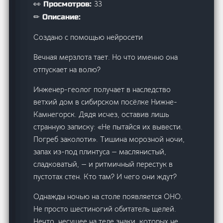
33
👀 Просмотров:
✏ Описание:
Создано с помощью нейросети
Вечная мерзлота тает. Но что именно она
отпускает на волю?
Инженер-геолог получает в наследство
ветхий дом в сибирском посёлке Нижне-
Камнегорск. Дядя исчез, оставив лишь
странную записку: «Не пытайся их вывести.
Погреб заколоти». Тишина морозной ночи,
запах из-под плинтуса — маслянистый,
сладковатый, — и ритмичный перестук в
пустотах стен. Кто там? И чего они ждут?
Однажды ночью на столе появляется ОНО.
Не просто шестиногий обитатель щелей.
Нечто, несущее на теле знаки, которых не