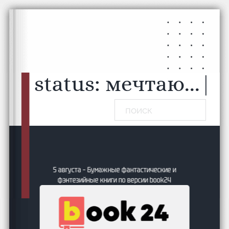
Перейти к основному содержанию
Перейти к нижнему колонтитулу
status:
мечтаю...
|
Поиск
5 августа – Бумажные фантастические и
фэнтезийные книги по версии book24