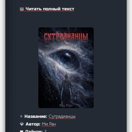
📖 Читать полный текст
Сутрадианцы
⭐ Название:
Ми Ран
💎 Автор:
3
❤ Лайков: