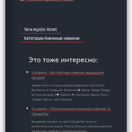
mystic-litnet
Книжные новинки
Это тоже интересно:
11 апреля – Бесплатные новинки, вышедшие
сегодня
Новые книги, которые авторы предлагают прочитать
бесплатно ⭐ Название: Безликая 💎 Автор: Лайри Гепард
👀 Просмотров: 31❤ Лайков: 1✏ Описание: Фенси Пентс,
Стивен Магнет, осел Кренки,…
15 апреля – Романтические книжные новинки от
ПродаМан
Вышедшие сегодня на сайте ПродаМан книги в
романтическом жанре. Портал больше специализируется
на женских, любовно-приключенческих…