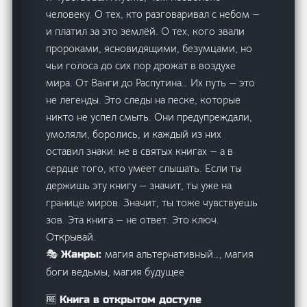
человеку. О тех, кто разговаривал с небом —
и платил за это землёй. О тех, кого звали
пророками, ясновидящими, безумцами, но
чьи голоса до сих пор дрожат в воздухе
мира. От Ванги до Распутина… Их путь — это
не легенды. Это следы на песке, которые
никто не успел смыть. Они предупреждали,
умоляли, боролись, и каждый из них
оставил знаки: не в святых книгах — а в
сердце того, кто умеет слышать. Если ты
держишь эту книгу — значит, ты уже на
границе миров. Значит, ты тоже чувствуешь
зов. Эта книга — не ответ. Это ключ.
Открывай.
магия альтернативный…, магия
🎭 Жанры:
боги ведьмы, магия будущее
🆓 Книга в открытом доступе