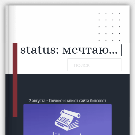
Перейти к основному содержанию
Перейти к нижнему колонтитулу
status:
мечтаю...
|
Поиск
7 августа – Свежие книги от сайта Литсовет