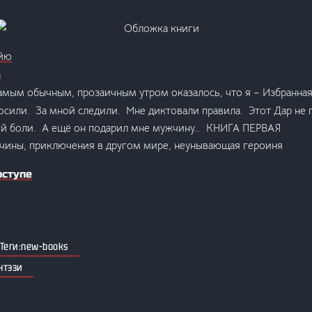
айю
а
мым обычным, прозаичным утром оказалось, что я – Избранная
осили. За мной следили. Мне диктовали правила. Этот Дар не 
ой боли. А ещё он подарил мне мужчину… КНИГА ПЕРВАЯ
чины, приключения в другом мире, неунывающая героиня
оступе
new-books
нтэзи