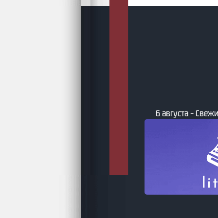
6 августа – Свежи
та – Бумажные фантастические и
ийные книги по версии book24