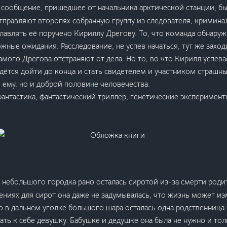
сообщение, пришедшее от начальника арктической станции, бы
правляют второпях собранную группу из следователя, кримина
лавлять её поручено Кириллу Дрегову. То, что команда обнаруж
жные ожидания. Расследование, не успев начаться, тут же заходи
амого Дрегова отстраняют от дела. Но то, во что Кирилл успева
идётся дойти до конца и стать свидетелем и участником страшн
ему, но и доброй половине человечества.
фантастика, фантастический триллер, генетические эксперимент
 небольшого городка рано осталась сиротой из-за смерти роди
ениях для сирот она даже не задумывалась, что жизнь может из
то в дальнем уголке большого шара осталась одна родственница 
ать к себе девушку. Бабушке и дедушке она была не нужно и тол