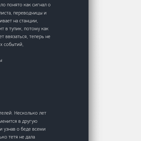
ло понято как сигнал о
листа, переводчицы и
ивает на станции,
т в тупик, потому как
ет ввязаться, теперь не
ых событий,
ы
телей. Несколько лет
менится в другую
и узнав о беде всеми
ько тетя не дала