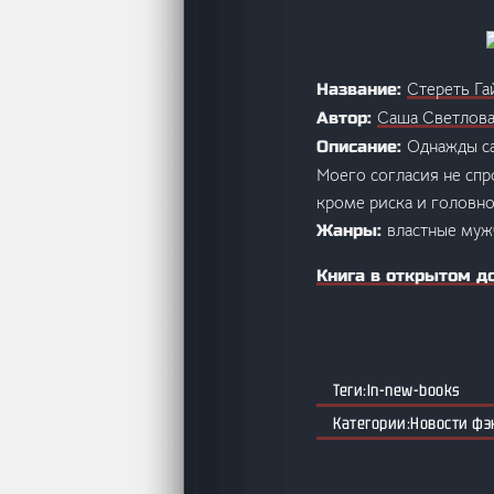
Стереть Г
Название:
Саша Светлов
Автор:
Однажды са
Описание:
Моего согласия не спр
кроме риска и головн
властные муж
Жанры:
Книга в открытом д
ln-new-books
Новости фэ