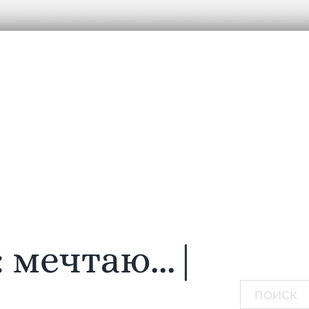
:
мечтаю...
|
Поиск