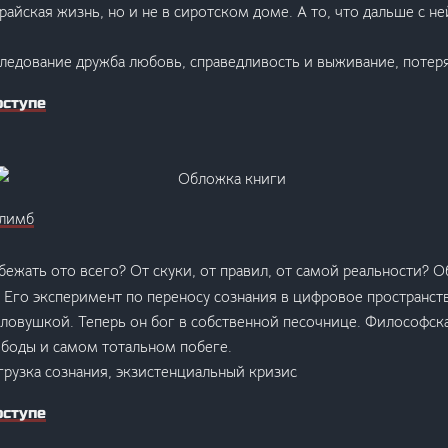
 райская жизнь, но и не в сиротском доме. А то, что дальше с 
следование дружба любовь, справедливость и выживание, потер
оступе
лимб
сбежать ото всего? От скуки, от правил, от самой реальности? 
 Его эксперимент по переносу сознания в цифровое пространств
ловушкой. Теперь он бог в собственной песочнице. Философск
ободы и самом тотальном побеге.
грузка сознания, экзистенциальный кризис
оступе