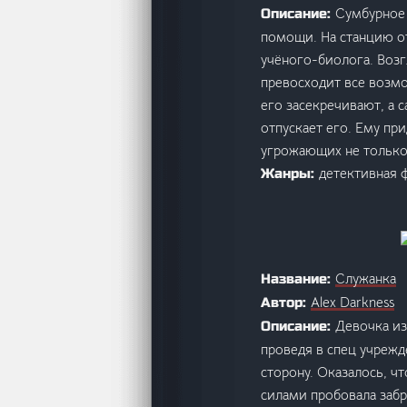
Сумбурное 
Описание:
помощи. На станцию от
учёного-биолога. Возг
превосходит все возмо
его засекречивают, а с
отпускает его. Ему пр
угрожающих не только 
детективная 
Жанры:
Служанка
Название:
Alex Darkness
Автор:
Девочка из
Описание:
проведя в спец учрежд
сторону. Оказалось, ч
силами пробовала забр