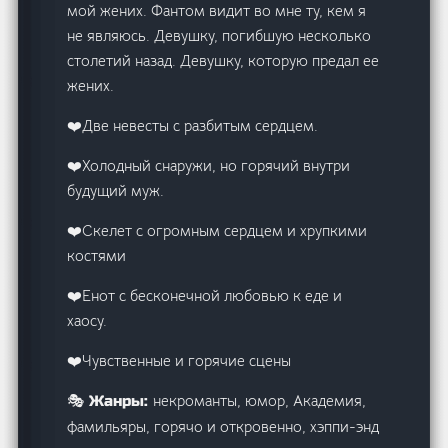
мой жених. Фантом видит во мне ту, кем я
не являюсь. Девушку, погибшую несколько
столетий назад. Девушку, которую предал ее
жених.
‍❤️‍Две невесты с разбитым сердцем.
‍❤️‍Холодный снаружи, но горячий внутри
будущий муж.
‍❤️‍Скелет с огромным сердцем и хрупкими
костями
‍❤️‍Енот с бесконечной любовью к еде и
хаосу.
‍❤️‍Чувственные и горячие сцены
некроманты, юмор, Академия,
🎭 Жанры:
фамильяры, горячо и откровенно, хэппи-энд