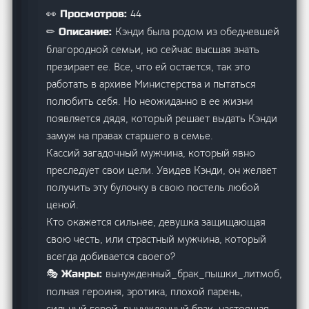
44
👀 Просмотров:
Кэнди была родом из обедневшей
✏ Описание:
благородной семьи, но сейчас высшая знать
презирает ее. Все, что ей остается, так это
работать в архиве Министерства и пытаться
полюбить себя. Но неожиданно в ее жизни
появляется дядя, который решает выдать Кэнди
замуж на правах старшего в семье.
Кассий загадочный мужчина, который явно
преследует свои цели. Увидев Кэнди, он желает
получить эту булочку в свою постель любой
ценой.
Кто окажется сильнее, девушка защищающая
свою честь, или страстный мужчина, который
всегда добивается своего?
вынужденный_брак_пышки_литмоб,
🎭 Жанры:
полная героиня, эротика, плохой парень,
сильный герой, вынужденный брак, настоящая