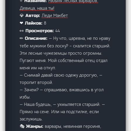
Рабыня лесных варваров.
⭐ Название:
Девица, наша ты!
Леди Макбет
💎 Автор:
8
❤ Лайков:
44
👀 Просмотров:
— Ну что, царевна, не по нраву
✏ Описание:
тебе мужики без лоску? – скалится старший.
Эти лесные чужеземцы просто огромны.
Пугают меня. Мой собственный отец отдал
меня им на откуп.
— Снимай давай свою одежу дорогую, —
торопит второй.
— Зачем? — спрашиваю, вжавшись в угол
избы.
— Наша будешь, — ухмыляется старший. —
Прямо на сене. Или на подстилке, если
заслужишь.
варвары, невинная героиня,
🎭 Жанры: