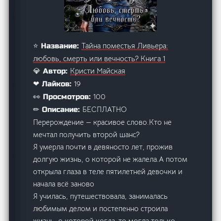
Тайна поместья Ливьера:
⭐ Название:
любовь, смерть или вечность? Книга 1
Кристи Майская
💎 Автор:
19
❤ Лайков:
100
👀 Просмотров:
БЕСПЛАТНО
✏ Описание:
Перерождение — красивое слово.Кто не
мечтал получить второй шанс?
Я умерла почти в девяносто лет, прожив
долгую жизнь, о которой не жалела.А потом
открыла глаза в теле пятилетней девочки и
начала всё заново
Я училась, путешествовала, занималась
любимым делом и постепенно строила
жизнь, о которой когда-то могла только