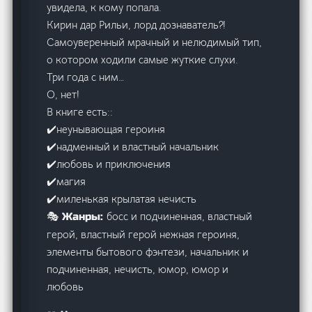
увидела, к кому попала.
Кирин дар Рильи, лорд дознаватель?!
Самоуверенный мрачный и нелюдимый тип,
о котором ходили самые жуткие слухи.
Три года с ним…
О, нет!
В книге есть::
✔️неунывающая героиня
✔️надменный и властный начальник
✔️любовь и приключения
✔️магия
✔️миленькая крылатая нечисть
босс и подчиненная, властный
🎭 Жанры:
герой, властный герой нежная героиня,
элементы бытового фэнтези, начальник и
подчиненная, нечисть, юмор, юмор и
любовь