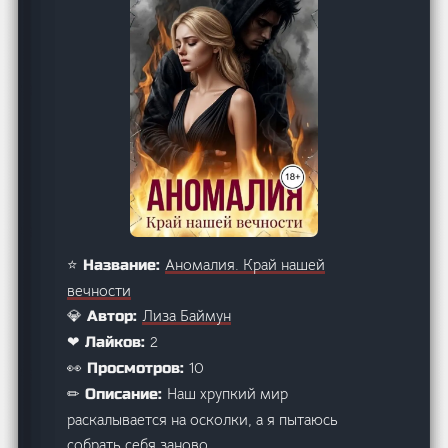
Аномалия. Край нашей
⭐ Название:
вечности
Лиза Баймун
💎 Автор:
2
❤ Лайков:
10
👀 Просмотров:
Наш хрупкий мир
✏ Описание:
раскалывается на осколки, а я пытаюсь
собрать себя заново.