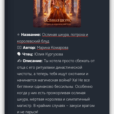
Ослиная шкура, потроха и
⭐ Название:
королевский блуд
Марина Комарова
🙋‍♂️ Автор:
Юлия Кургузова
🗣️ Чтец:
Ты хотела просто сбежать от
✍️ Описание:
отца с его ритуалами династической
чистоты, а теперь тебя ищут охотники и
начинается магическая война? Ха! Не все
беглянки одинаково бессильны. Особенно
когда у них есть прожорливая ослиная
шкура, мёртвая королева и симпатичный
магистр. В крайних случаях – закуси врагом
и не парься!