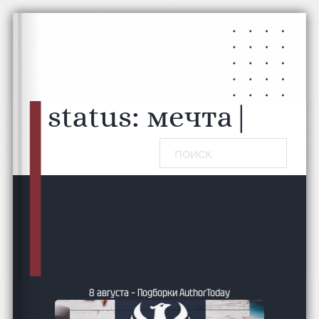
Перейти к основному содержанию
Перейти к нижнему колонтитулу
status:
читаю...
|
Поиск
8 августа – Подборки AuthorToday
ь