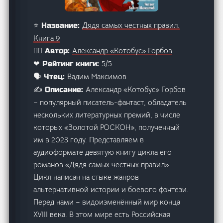
Дядя самых честных правил.
⭐ Название:
Книга 9
Александр «Котобус» Горбов
🙋‍♂️ Автор:
5/5
❤ Рейтинг книги:
Вадим Максимов
🗣️ Чтец:
Александр «Котобус» Горбов
✍️ Описание:
– популярный писатель-фантаст, обладатель
нескольких литературных премий, в числе
которых «Золотой РОСКОН», полученный
им в 2023 году. Представляем в
аудиоформате девятую книгу цикла его
романов «Дядя самых честных правил».
Цикл написан на стыке жанров
альтернативной истории и боевого фэнтези.
Перед нами – видоизменённый мир конца
XVIII века. В этом мире есть Российская