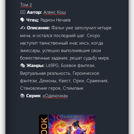
Том 2
Алекс Кош
🙋‍♂️ Автор:
Радион Нечаев
🗣️ Чтец:
Фальк уже заполучил четыре
✍️ Описание:
меча, и остался последний шаг. Скоро
наступит таинственный «час икс», когда
эмиссары, успешно выполнившие свои
божественные задания, решат судьбу мира.
LitRPG, Боевое фэнтези,
🎭 Жанры:
Виртуальная реальность, Героическое
фэнтези, Демоны, Квест, Орки, Сражения,
Становление героя, Стимпанк
«Одиночка»
📚 Серия: