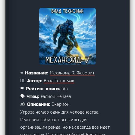
Механоид-7. Фаворит
⭐ Название:
Влад Техномак
🙋‍♂️ Автор:
5/5
❤ Рейтинг книги:
Радион Нечаев
🗣️ Чтец:
Эхерион.
✍️ Описание:
Угроза номер один для человечества.
Империя собирает все силы для
организации рейда, но как всегда всё идет
не по плану. И в хаосе событий Капитану