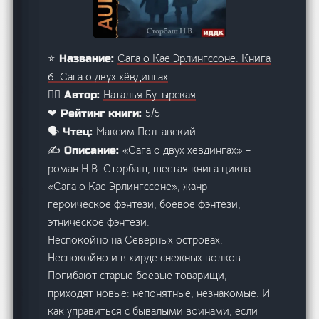
Сага о Кае Эрлингссоне. Книга
⭐ Название:
6. Сага о двух хёвдингах
Наталья Бутырская
🙋‍♂️ Автор:
5/5
❤ Рейтинг книги:
Максим Полтавский
🗣️ Чтец:
«Сага о двух хёвдингах» –
✍️ Описание:
роман Н.В. Сторбаш, шестая книга цикла
«Сага о Кае Эрлингссоне», жанр
героическое фэнтези, боевое фэнтези,
этническое фэнтези.
Неспокойно на Северных островах.
Неспокойно и в хирде снежных волков.
Погибают старые боевые товарищи,
приходят новые: непонятные, незнакомые. И
как управиться с бывалыми воинами, если