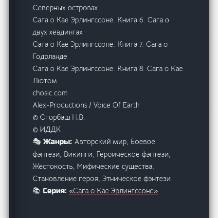
Северных островах
Сага о Кае Эрлингссоне. Книга 6. Сага о
двух хёвдингах
Сага о Кае Эрлингссоне. Книга 7. Сага о
Годрланде
Сага о Кае Эрлингссоне. Книга 8. Сага о Кае
Лютом
chosic.com
Alex-Productions / Voice Of Earth
© Сторбаш Н.В.
© ИДДК
Авторский мир, Боевое
🎭 Жанры:
фэнтези, Викинги, Героическое фэнтези,
Жестокость, Мифические существа,
Становление героя, Этническое фэнтези
«Сага о Кае Эрлингссоне»
📚 Серия: