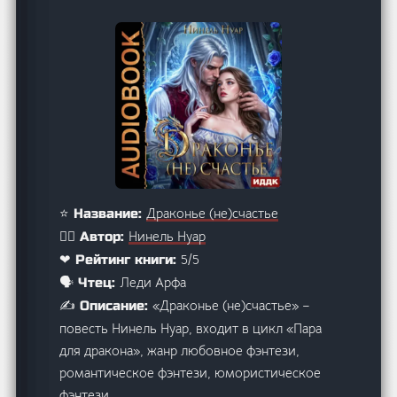
Драконье (не)счастье
⭐ Название:
Нинель Нуар
🙋‍♂️ Автор:
5/5
❤ Рейтинг книги:
Леди Арфа
🗣️ Чтец:
«Драконье (не)счастье» –
✍️ Описание:
повесть Нинель Нуар, входит в цикл «Пара
для дракона», жанр любовное фэнтези,
романтическое фэнтези, юмористическое
фэнтези.