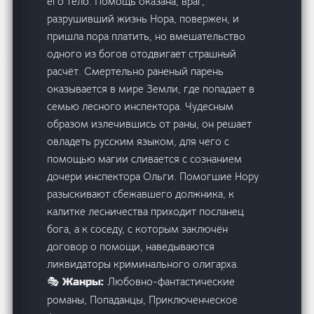
его тело. Помощь оказана, враг,
разрушивший жизнь Нора, повержен, и
пришла пора платить, но вмешательство
одного из богов отодвигает страшный
расчёт. Смертельно раненый парень
оказывается в мире Земли, где попадает в
семью лесного инспектора. Чудесным
образом излечившись от раны, он решает
овладеть русским языком, для чего с
помощью магии сливается с сознанием
дочери инспектора Ольги. Помогшие Нору
разыскивают сбежавшего должника, к
калитке лесничества приходит посланец
бога, а к соседу, с которым заключён
договор о помощи, наведываются
ликвидаторы криминального олигарха.
Любовно-фантастические
🎭 Жанры:
романы, Попаданцы, Приключенческое