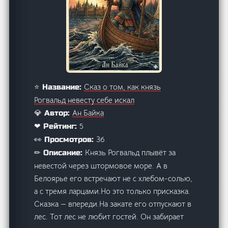
Сказ о том, как князь
⭐ Название:
Рогвальд невесту себе искал
Ан Байка
💎 Автор:
5
❤ Рейтинг:
36
👀 Просмотров:
Князь Рогвальд плывёт за
✏ Описание:
невестой через штормовое море. А в
Белоярье его встречают не с хлебом-солью,
а с тремя ларцами.Но это только присказка.
Сказка — впереди.На закате его отпускают в
лес. Тот лес не любит гостей. Он забирает