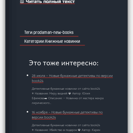
📖 Читать полный текст
prodaman-new-books
Книжные новинки
Это тоже интересно:
28 июля – Новые бумажные детективы по версии
book24
Детективные бумажные новинки от сайта book24
⭐ Название: Миру видней 💎 Автор: Юлия
Ефимова✒️ Описание: – Новинка от мастера жанра
лирического…
16 ноября – Новые бумажные детективы по
версии book24
Детективные бумажные новинки от сайта book24
⭐ Название: Убийство в подарок 💎 Автор: Карен