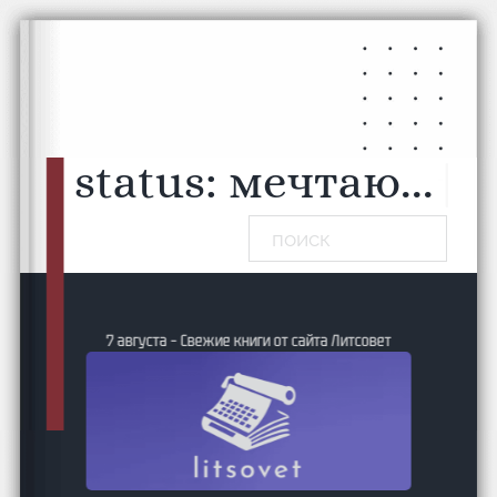
Перейти к основному содержанию
Перейти к нижнему колонтитулу
status:
мечтаю...
|
Поиск
7 августа – Свежие книги от сайта Литсовет