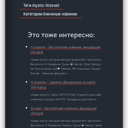
mystic-litsovet
Книжные новинки
Это тоже интересно:
11 апреля – Бесплатные новинки, вышедшие
сегодня
Новые книги, которые авторы предлагают прочитать
бесплатно ⭐ Название: Грань 💎 Автор: Ирис Батуро
👀 Просмотров: 646❤ Лайков: 7✏ Описание: Люция
Вольф - обычная девушка с…
15 апреля – Свежие обновления на сайте
Литгород
Новые книги с сайта ЛИТГОРОД. Откройте для себя
новинки в жанрах ЛитРПГ, попаданцы, фэнтези и…
24 мая – Бесплатные новинки, вышедшие
сегодня
Новые книги, которые авторы предлагают прочитать
бесплатно ⭐ Название: Камень Груны 💎 Автор: Эмма