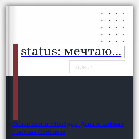
Перейти к основному содержанию
Перейти к нижнему колонтитулу
status:
мечтаю...
|
Поиск
Обзор книги «Трейдер. Деньги войны»
Николая Соболева