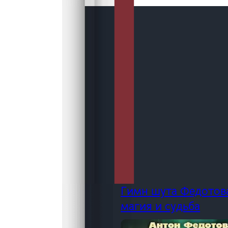
Гимн шута Федотов
магия и судьба