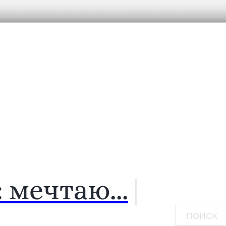
:
мечтаю...
|
Поиск