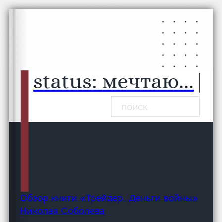
Перейти к основному содержанию
Перейти к нижнему колонтитулу
status:
мечтаю...
|
Поиск
Обзор книги «Трейдер. Деньги войны»
Николая Соболева