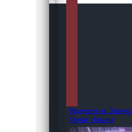
Рецензия на `Эвол
Генри` Ильина