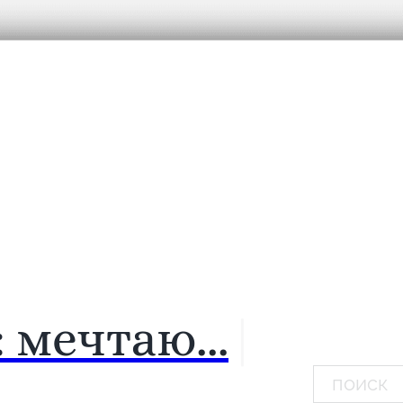
:
мечтаю...
|
Поиск