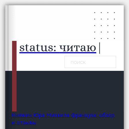
Перейти к основному содержанию
Перейти к нижнему колонтитулу
status:
чита
|
Поиск
Княжич Юра Михаила Француза: обзор
и отзывы