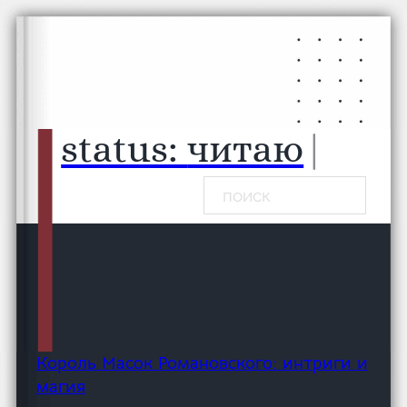
Перейти к основному содержанию
Перейти к нижнему колонтитулу
status:
чита
|
Поиск
Король Масок Романовского: интриги и
магия