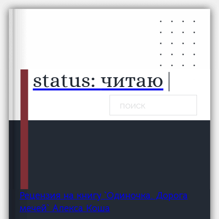
Перейти к основному содержанию
Перейти к нижнему колонтитулу
status:
чит
|
Поиск
Рецензия на книгу `Одиночка. Дорога
мечей` Алекса Коша