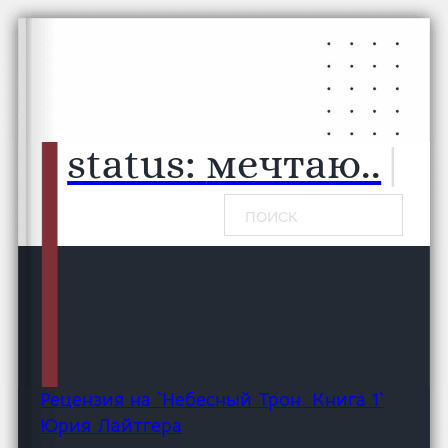
Перейти к основному содержанию
Перейти к нижнему колонтитулу
status:
мечтаю...
|
Поиск
Рецензия на `Небесный Трон. Книга 1`
Юрия Лайтгера