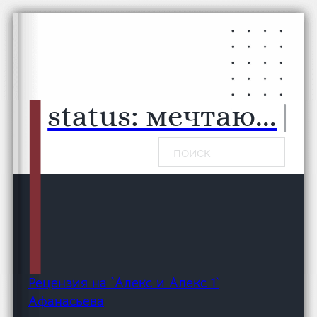
Перейти к основному содержанию
Перейти к нижнему колонтитулу
status:
мечтаю...
|
Поиск
Рецензия на `Алекс и Алекс 1`
Афанасьева