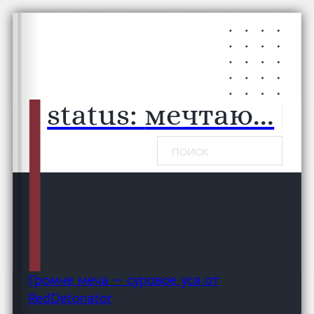
Перейти к основному содержанию
Перейти к нижнему колонтитулу
status:
мечтаю...
|
Поиск
Громче меча — суровое уся от
RedDetonator