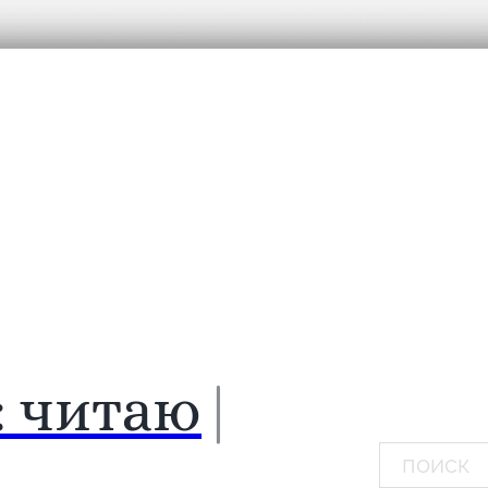
:
чит
|
Поиск