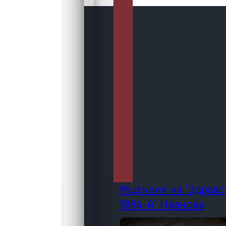
Рецензия на `Здравс
1984-й` Иванова