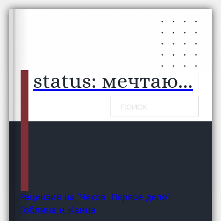
Перейти к основному содержанию
Перейти к нижнему колонтитулу
status:
мечтаю...
|
Поиск
Рецензия на `Чехов. Первое дело`
Гоблина и Каина