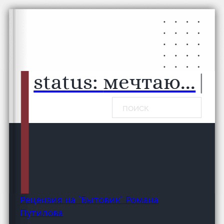
Перейти к основному содержанию
Перейти к нижнему колонтитулу
status:
мечтаю...
|
Поиск
Рецензия на `Бытовик` Романа
Путилова