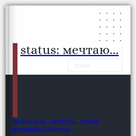
Перейти к основному содержанию
Перейти к нижнему колонтитулу
status:
мечтаю...
|
Поиск
Рецензия на `Целитель` Топчия:
попаданец-целитель